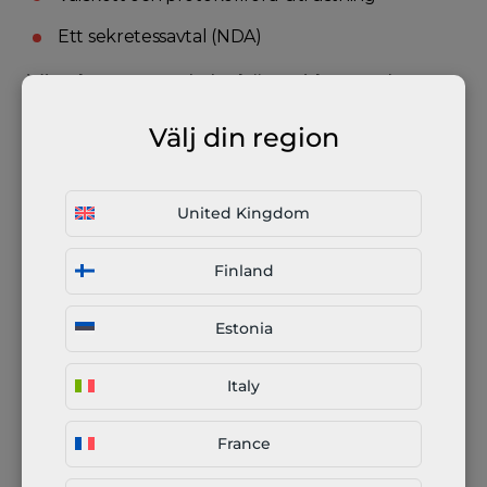
Ett sekretessavtal (NDA)
Vi arbetar med de bästa i branschen.
Välj din region
Ansök nu, få mer beställningar
United Kingdom
Your name
*
Finland
Your email
*
Estonia
Italy
Your message
*
France