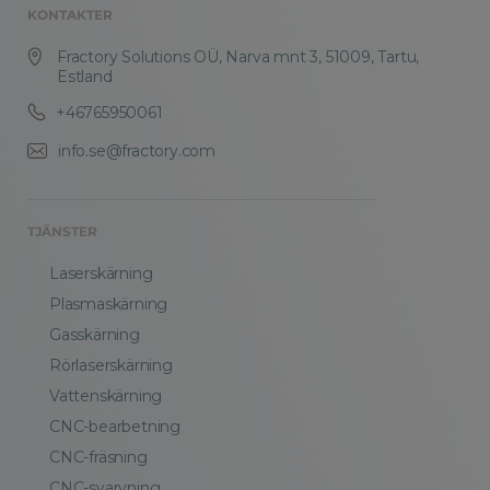
KONTAKTER
Fractory Solutions OÜ, Narva mnt 3, 51009, Tartu,
Estland
+46765950061
info.se@fractory.com
TJÄNSTER
Laserskärning
Plasmaskärning
Gasskärning
Rörlaserskärning
Vattenskärning
CNC-bearbetning
CNC-fräsning
CNC-svarvning