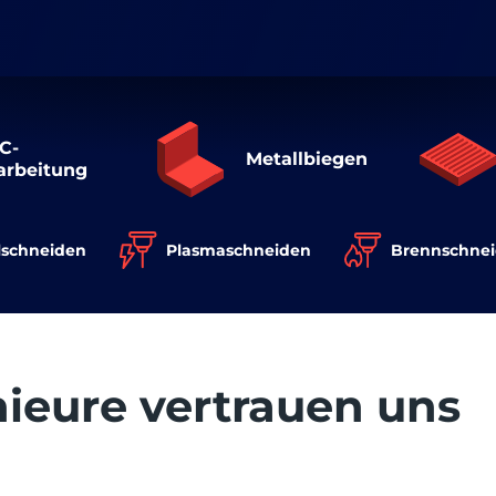
C-
Metallbiegen
arbeitung
Brennschne
lschneiden
Plasmaschneiden
ieure vertrauen uns