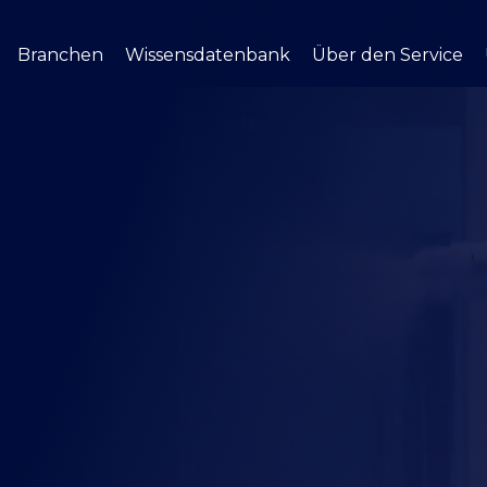
Branchen
Wissensdatenbank
Über den Service
UNSERE BRANCHEN
CNC-BEARBEITUNG
WISSENSDATENBANK
MONTAGE & OBERFLÄCHEN
ÜBER DEN SERVICE
Automobil- & Transportbranche
CNC-Fräsen
Engineering-Blog (EN)
Schweißen & Montage
Fallstudien
Industriemaschinen
CNC-Drehen
CAD-Designtipps
Oberflächenbehandlung
FAQ
Bauwirtschaft
CNC-Bearbeitung
Luft- & Raumfahrt sowie Verteidigung
en
Maritime Industrie
Elektrotechnik und Elektronik