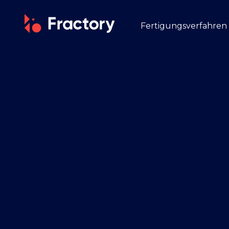
Fertigungsverfahren
BLECHBEARBEITUNG
Laserschneiden
Rohrlaserschneiden
Plasmaschneiden
Brennschneiden
Wasserstrahlschneid
Metallstanzen
Metallbiegen