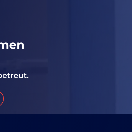
hmen
betreut.