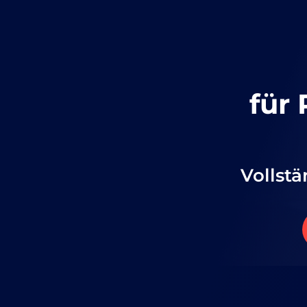
für
Vollstä