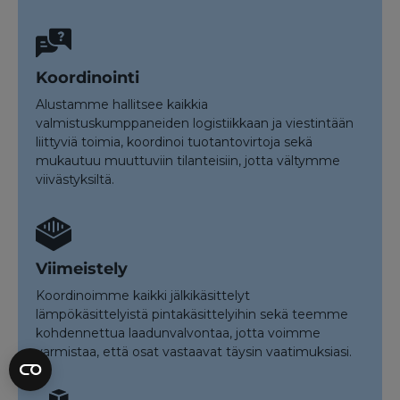
Koordinointi
Alustamme hallitsee kaikkia
valmistuskumppaneiden logistiikkaan ja viestintään
liittyviä toimia, koordinoi tuotantovirtoja sekä
mukautuu muuttuviin tilanteisiin, jotta vältymme
viivästyksiltä.
Viimeistely
Koordinoimme kaikki jälkikäsittelyt
lämpökäsittelyistä pintakäsittelyihin sekä teemme
kohdennettua laadunvalvontaa, jotta voimme
varmistaa, että osat vastaavat täysin vaatimuksiasi.