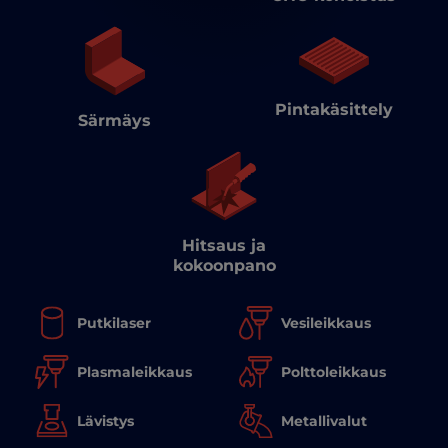
Pintakäsittely
Särmäys
Hitsaus ja
kokoonpano
Putkilaser
Vesileikkaus
Polttoleikkaus
Plasmaleikkaus
Lävistys
Metallivalut