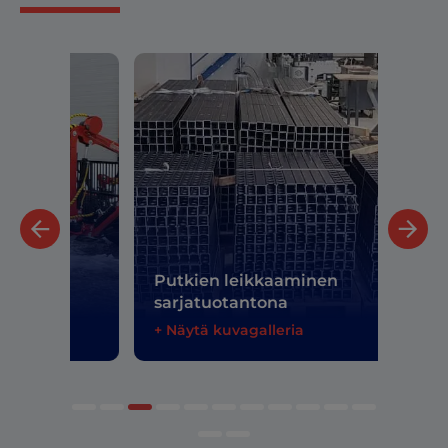
Putkien leikkaaminen
sarjatuotantona
Tit
+ Näytä kuvagalleria
+ Nä