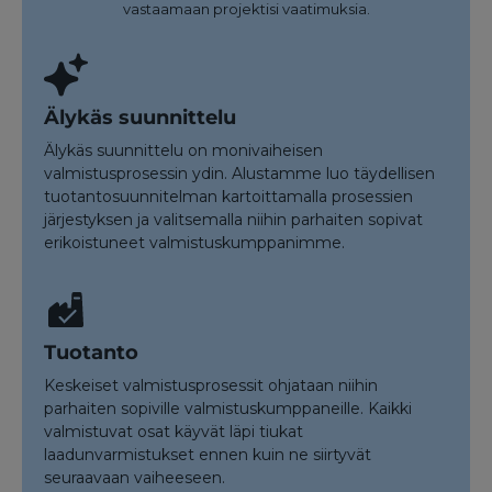
vastaamaan projektisi vaatimuksia.
Älykäs suunnittelu
Älykäs suunnittelu on monivaiheisen
valmistusprosessin ydin. Alustamme luo täydellisen
tuotantosuunnitelman kartoittamalla prosessien
järjestyksen ja valitsemalla niihin parhaiten sopivat
erikoistuneet valmistuskumppanimme.
Tuotanto
Keskeiset valmistusprosessit ohjataan niihin
parhaiten sopiville valmistuskumppaneille. Kaikki
valmistuvat osat käyvät läpi tiukat
laadunvarmistukset ennen kuin ne siirtyvät
seuraavaan vaiheeseen.