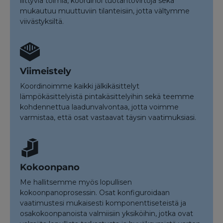
liittyviä toimia, koordinoi tuotantovirtoja sekä
mukautuu muuttuviin tilanteisiin, jotta vältymme
viivästyksiltä.
Viimeistely
Koordinoimme kaikki jälkikäsittelyt
lämpökäsittelyistä pintakäsittelyihin sekä teemme
kohdennettua laadunvalvontaa, jotta voimme
varmistaa, että osat vastaavat täysin vaatimuksiasi.
Kokoonpano
Me hallitsemme myös lopullisen
kokoonpanoprosessin. Osat konfiguroidaan
vaatimustesi mukaisesti komponenttiseteistä ja
osakokoonpanoista valmiisiin yksiköihin, jotka ovat