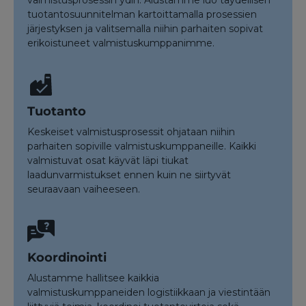
valmistusprosessin ydin. Alustamme luo täydellisen
tuotantosuunnitelman kartoittamalla prosessien
järjestyksen ja valitsemalla niihin parhaiten sopivat
erikoistuneet valmistuskumppanimme.
Tuotanto
Keskeiset valmistusprosessit ohjataan niihin
parhaiten sopiville valmistuskumppaneille. Kaikki
valmistuvat osat käyvät läpi tiukat
laadunvarmistukset ennen kuin ne siirtyvät
seuraavaan vaiheeseen.
Koordinointi
Alustamme hallitsee kaikkia
valmistuskumppaneiden logistiikkaan ja viestintään