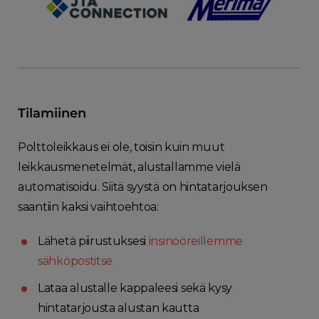
Tilamiinen
Polttoleikkaus ei ole, toisin kuin muut
leikkausmenetelmät, alustallamme vielä
automatisoidu. Siitä syystä on hintatarjouksen
saantiin kaksi vaihtoehtoa:
Lähetä piirustuksesi
insinööreillemme
sähköpostitse
Lataa alustalle kappaleesi sekä kysy
hintatarjousta alustan kautta