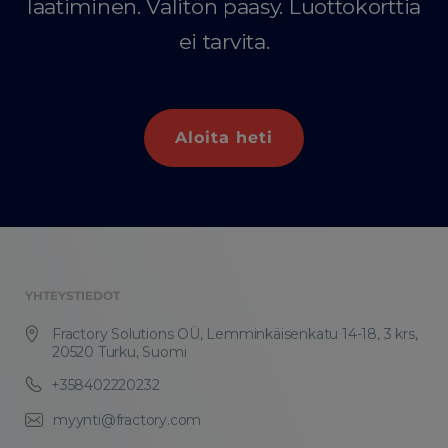
laatiminen. Välitön pääsy. Luottokorttia
ei tarvita.
Aloita heti
YHTEYSTIEDOT
Fractory Solutions OÜ, Lemminkäisenkatu 14-18, 3 krs,
20520 Turku, Suomi
+358402220232
myynti@fractory.com