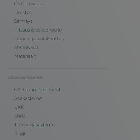
CNC-sorvaus
Lävistys
Särmäys
Hitsaus & kokoonpano
Lämpö- ja pintakäsittely
Metallivalut
Materiaalit
ASIAKASPALVELU
CAD-suunnitteluvinkit
Asiakastarinat
UKK
Ehdot
Tietosuojakäytäntö
Blogi