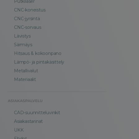
Putkilaser
CNC-koneistus
CNC-jyrsintä
CNC-sorvaus
Lävistys
Särmäys
Hitsaus & kokoonpano
Lämpö- ja pintakäsittely
Metallivalut
Materiaalit
ASIAKASPALVELU
CAD-suunnitteluvinkit
Asiakastarinat
UKK
Ehdot