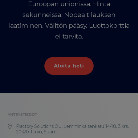
Euroopan unionissa. Hinta
sekunneissa. Nopea tilauksen
laatiminen. Välitön pääsy. Luottokorttia
ei tarvita.
Aloita heti
YHTEYSTIEDOT
Fractory Solutions OÜ, Lemminkäisenkatu 14-18, 3 krs,
20520 Turku, Suomi