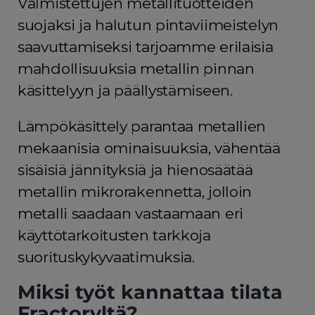
Valmistettujen metallituotteiden
suojaksi ja halutun pintaviimeistelyn
saavuttamiseksi tarjoamme erilaisia
mahdollisuuksia metallin pinnan
käsittelyyn ja päällystämiseen.
Lämpökäsittely parantaa metallien
mekaanisia ominaisuuksia, vähentää
sisäisiä jännityksiä ja hienosäätää
metallin mikrorakennetta, jolloin
metalli saadaan vastaamaan eri
käyttötarkoitusten tarkkoja
suorituskykyvaatimuksia.
Miksi työt kannattaa tilata
Fractoryltä?