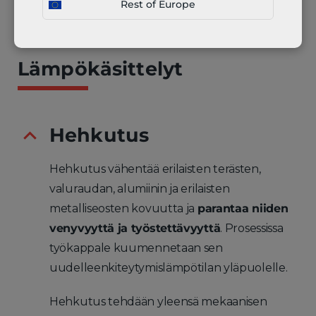
Rest of Europe
Lämpökäsittelyt
Hehkutus
Hehkutus vähentää erilaisten terästen,
valuraudan, alumiinin ja erilaisten
metalliseosten kovuutta ja
parantaa niiden
venyvyyttä ja työstettävyyttä
. Prosessissa
työkappale kuumennetaan sen
uudelleenkiteytymislämpötilan yläpuolelle.
Hehkutus tehdään yleensä mekaanisen