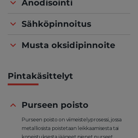
Anodisointi
Sähköpinnoitus
Musta oksidipinnoite
Pintakäsittelyt
Purseen poisto
Purseen poisto on viimeistelyprosessi, jossa
metalliosista poistetaan leikkaamisesta tai
koneistuksesta jääneet pienet purseet.