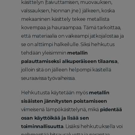
käsittelyn (taivuttamisen, muovauksen,
valssauksen, hionnan jne.) jälkeen, koska
mekaaninen käsittely tekee metallista
kovempaa ja hauraampaa. Tämä tarkoittaa,
että materiaalia on vaikeampi jatkojalostaa ja
se on alttiimpi halkeilulle. Siksi hehkutus
tehdään yleisimmin
metallin
palauttamiseksi alkuperäiseen tilaansa
,
jolloin sitä on jälleen helpompi käsitellä
seuraavissa työvaiheissa.
Hehkutusta käytetään myös
metallin
sisäisten jännitysten poistamiseen
viimeisenä lämpökäsittelynä, mikä
pidentää
osan käyttöikää ja lisää sen
toiminnallisuutta
. Lisäksi hehkutuksella voi
pehmentää hitsausaluetta ja parantaa