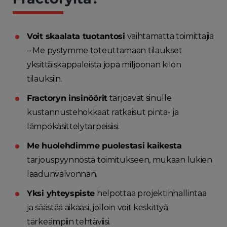
Voit skaalata tuotantosi
vaihtamatta toimittajia
– Me pystymme toteuttamaan tilaukset
yksittäiskappaleista jopa miljoonan kilon
tilauksiin.
Fractoryn insinöörit
tarjoavat sinulle
kustannustehokkaat ratkaisut pinta- ja
lämpökäsittelytarpeisiisi.
Me huolehdimme puolestasi kaikesta
tarjouspyynnöstä toimitukseen, mukaan lukien
laadunvalvonnan.
Yksi yhteyspiste
helpottaa projektinhallintaa
ja säästää aikaasi, jolloin voit keskittyä
tärkeämpiin tehtäviisi.