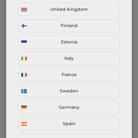
mikä takaa siistin pinnan.
United Kingdom
Purseenpoistokoneiden kuljetinhihnat ovat
riittävän leveitä suurtenkin osien käsittelyyn.
Finland
Rummutus
Estonia
Italy
Hiekka-, lasikuula- ja
sinkopuhallus
France
Sweden
Sähkökiillotus
Germany
Passivointi
Spain
Peittaus