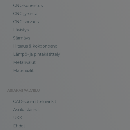
CNC-koneistus
CNC-jyrsintä
CNC-sorvaus
Lävistys
Särmäys
Hitsaus & kokoonpano
Lämpö- ja pintakäsittely
Metallivalut
Materiaalit
ASIAKASPALVELU
CAD-suunnitteluvinkit
Asiakastarinat
UKK
Ehdot