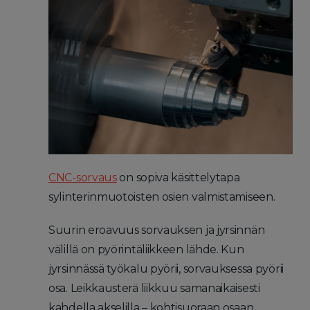
CNC-sorvaus
on sopiva käsittelytapa
sylinterinmuotoisten osien valmistamiseen.
Suurin eroavuus sorvauksen ja jyrsinnän
välillä on pyörintäliikkeen lähde. Kun
jyrsinnässä työkalu pyörii, sorvauksessa pyörii
osa. Leikkausterä liikkuu samanaikaisesti
kahdella akselilla – kohtisuoraan osaan