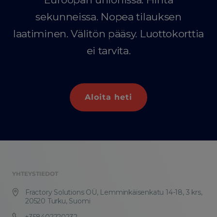
sekunneissa. Nopea tilauksen
laatiminen. Välitön pääsy. Luottokorttia
ei tarvita.
Aloita heti
YHTEYSTIEDOT
Fractory Solutions OÜ, Lemminkäisenkatu 14-18, 3 krs,
20520 Turku, Suomi