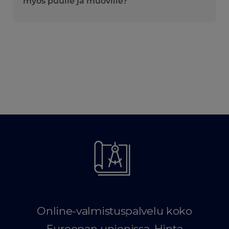
myös puulle ja muoville?
Online-valmistuspalvelu koko
Euroopan unionissa. Hinta