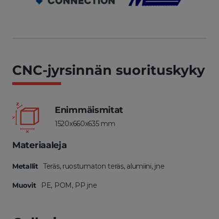
CNC-jyrsinnän suorituskyky
Enimmäismitat
1520x660x635 mm
Materiaaleja
Metallit
Teräs, ruostumaton teräs, alumiini, jne
Muovit
PE, POM, PP jne