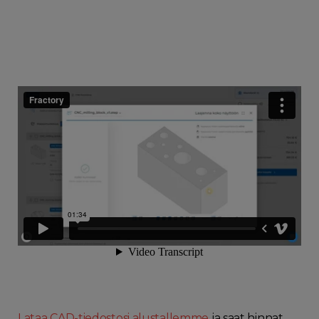
Lataa CAD-tiedostosi alustallemme
ja saat hinnat