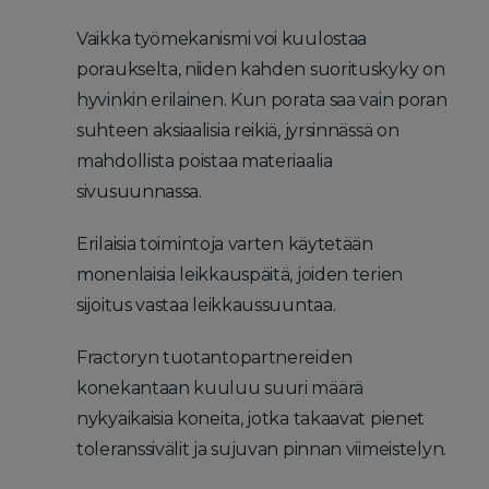
Vaikka työmekanismi voi kuulostaa
poraukselta, niiden kahden suorituskyky on
hyvinkin erilainen. Kun porata saa vain poran
suhteen aksiaalisia reikiä, jyrsinnässä on
mahdollista poistaa materiaalia
sivusuunnassa.
Erilaisia toimintoja varten käytetään
monenlaisia leikkauspäitä, joiden terien
sijoitus vastaa leikkaussuuntaa.
Fractoryn tuotantopartnereiden
konekantaan kuuluu suuri määrä
nykyaikaisia koneita, jotka takaavat pienet
toleranssivälit ja sujuvan pinnan viimeistelyn.