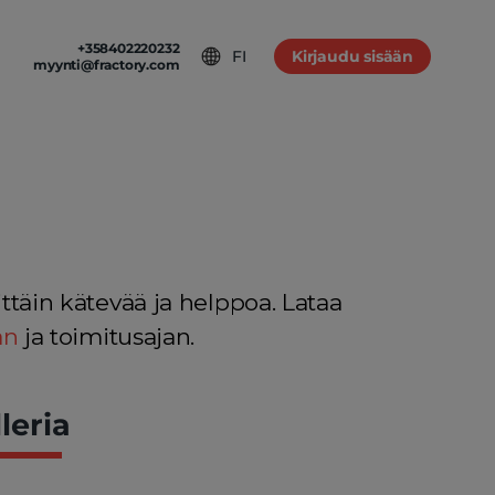
+358402220232
FI
Kirjaudu sisään
myynti@fractory.com
OTANTO
alut
ö
ittäin kätevää ja helppoa. Lataa
an
ja toimitusajan.
leria