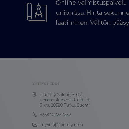
Online-valmistuspalvel
unionissa. Hinta sekunne
laatiminen. Välitön pääsy.
YHTEYSTIEDOT
Fractory Solutions OÜ,
Lemminkäisenkatu 14-18,
3 krs, 20520 Turku, Suomi
+358402220232
myynti@fractory.com