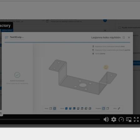
lle kappaleittesi 3D-tiedostot tai 2D DXF-tiedostot ja saat 