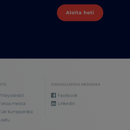
Aloita heti
STÄ
SOSIAALISESSA MEDIASSA
Yhteystiedot
Facebook
Tietoa meistä
LinkedIn
Tule kumppaniksi
Laatu