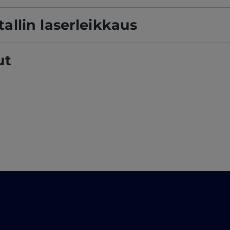
allin laserleikkaus
ut