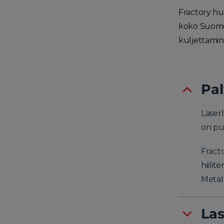
Fractory hu
koko Suomen
kuljettamine
Pa
Laserl
on puo
Fract
hiilit
Metal
Las