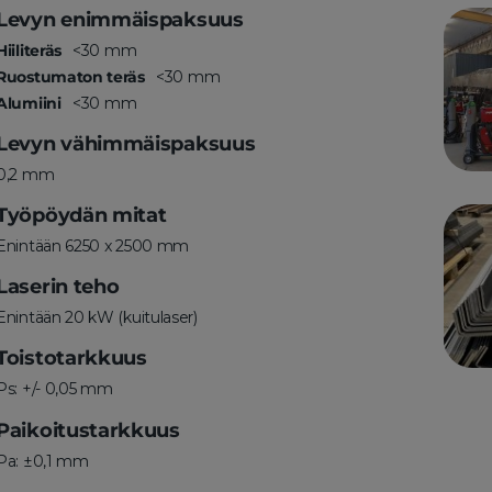
Levyn enimmäispaksuus
Hiiliteräs
<30 mm
Ruostumaton teräs
<30 mm
Alumiini
<30 mm
Levyn vähimmäispaksuus
0,2 mm
Työpöydän mitat
Enintään 6250 x 2500 mm
Laserin teho
Enintään 20 kW (kuitulaser)
Toistotarkkuus
Ps: +/- 0,05 mm
Paikoitustarkkuus
Pa: ±0,1 mm