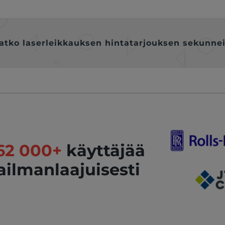
atko laserleikkauksen hintatarjouksen sekunne
62 000+
käyttäjää
ilmanlaajuisesti