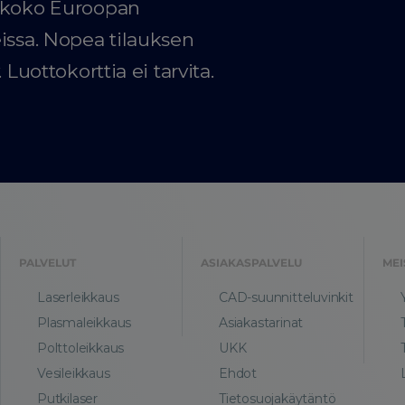
u koko Euroopan
issa. Nopea tilauksen
 Luottokorttia ei tarvita.
PALVELUT
ASIAKASPALVELU
MEI
Laserleikkaus
CAD-suunnitteluvinkit
Plasmaleikkaus
Asiakastarinat
Polttoleikkaus
UKK
Vesileikkaus
Ehdot
Putkilaser
Tietosuojakäytäntö