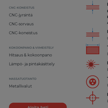
CNC-KONEISTUS
CNC-jyrsintä
CNC-sorvaus
CNC-koneistus
KOKOONPANO & VIIMEISTELY
Hitsaus & kokoonpano
Lämpö- ja pintakäsittely
MASSATUOTANTO
Metallivalut
Aloita heti