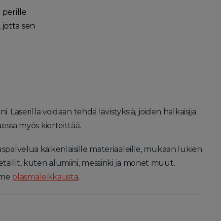
 perille
jotta sen
Laserilla voidaan tehdä lävistyksiä, joiden halkaisija
essa myös kierteittää.
palvelua kaikenlaisille materiaaleille, mukaan lukien
metallit, kuten alumiini, messinki ja monet muut.
emme
plasmaleikkausta
.