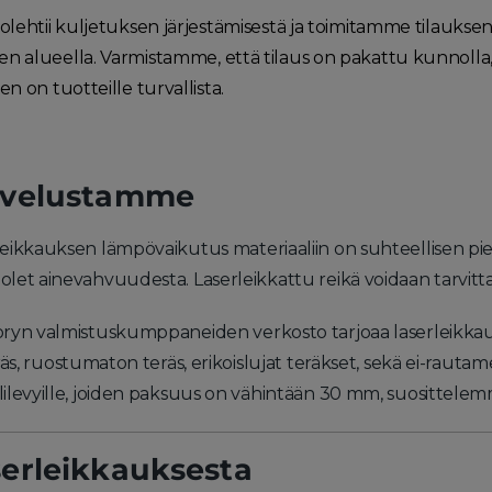
olehtii kuljetuksen järjestämisestä ja toimitamme tilauksen
 alueella. Varmistamme, että tilaus on pakattu kunnolla, 
n on tuotteille turvallista.
lvelustamme
eikkauksen lämpövaikutus materiaaliin on suhteellisen pieni. 
let ainevahvuudesta. Laserleikkattu reikä voidaan tarvitta
oryn valmistuskumppaneiden verkosto tarjoaa laserleikkaus
eräs, ruostumaton teräs, erikoislujat teräkset, sekä ei-rauta
lilevyille, joiden paksuus on vähintään 30 mm, suosittel
erleikkauksesta