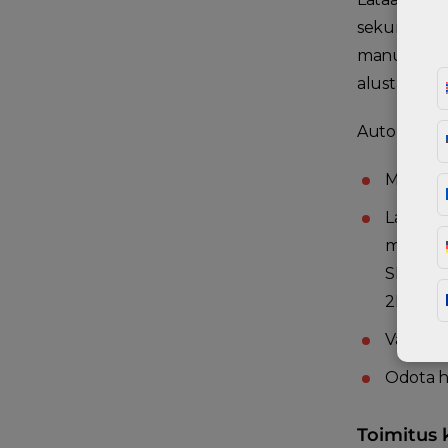
sekunneissa.
manuaalises
alustan kau
Automaattis
Mene Fra
Lataa C
mallit 
SLDPRT- 
2D-kuv
Valitse m
Odota he
Toimitus