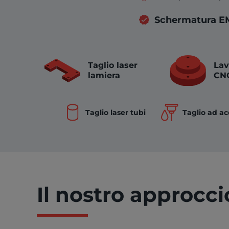
Schermatura E
Taglio laser
Lav
lamiera
CN
Taglio laser tubi
Taglio ad a
Il nostro approcc