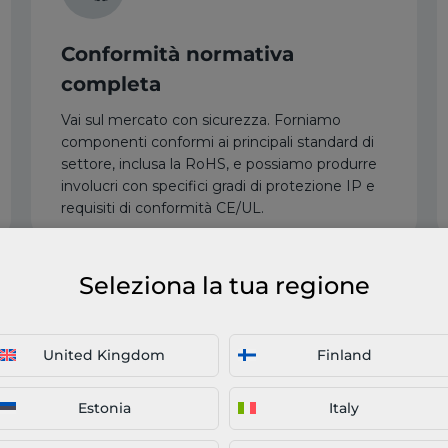
Conformità normativa
completa
Vai sul mercato con sicurezza. Forniamo
componenti conformi ai principali standard di
settore, inclusa la RoHS, e possiamo produrre
involucri con specifici gradi di protezione IP e
requisiti di conformità CE/UL.
Seleziona la tua regione
United Kingdom
Finland
Supply chain affidabile e
flessibile
Estonia
Italy
Soddisfa le esigenze in continua evoluzione