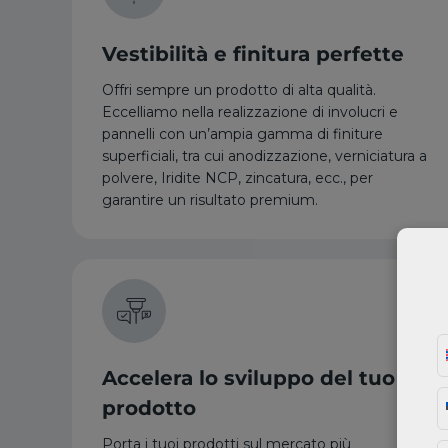
Vestibilità e finitura perfette
Offri sempre un prodotto di alta qualità.
Eccelliamo nella realizzazione di involucri e
pannelli con un’ampia gamma di finiture
superficiali, tra cui anodizzazione, verniciatura a
polvere, Iridite NCP, zincatura, ecc., per
garantire un risultato premium.
Accelera lo sviluppo del tuo
prodotto
Porta i tuoi prodotti sul mercato più