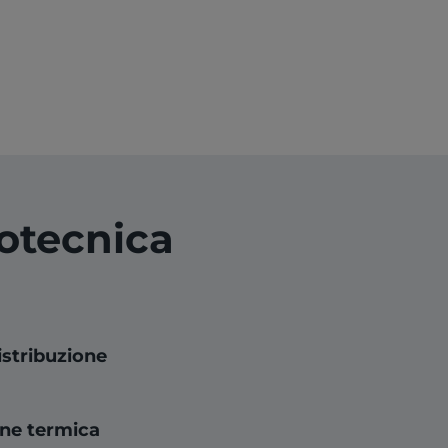
rotecnica
distribuzione
one termica