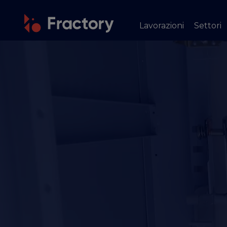
Lavorazioni
Settori
TAGLIO E PIEGATURA
I NOST
Taglio laser
Automo
Taglio laser tubi
Macchi
Taglio al plasma
Ediliz
Ossitaglio
Aerosp
Taglio ad acqua
Indust
Punzonatura
Elettr
Piegatura lamiera