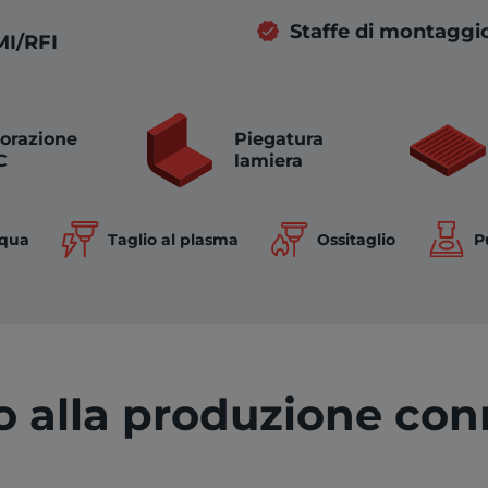
Staffe di montaggi
MI/RFI
orazione
Piegatura
C
lamiera
Ossitaglio
cqua
Taglio al plasma
P
io alla produzione con