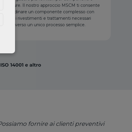
finiture. Il nostro approccio MSCM ti consente
di ordinare un componente complesso con
tutti i rivestimenti e trattamenti necessari
attraverso un unico processo semplice.
ISO 14001 e altro
ossiamo fornire ai clienti preventivi