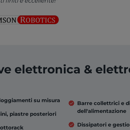
i finiti è eccellente!"
e elettronica & elett
lloggiamenti su misura
Barre collettrici e 
dell'alimentazione
ini, piastre posteriori
Dissipatori e gesti
sottorack