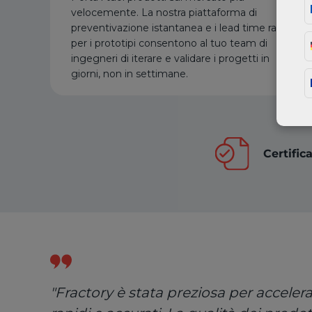
velocemente. La nostra piattaforma di
preventivazione istantanea e i lead time rapidi
per i prototipi consentono al tuo team di
ingegneri di iterare e validare i progetti in
giorni, non in settimane.
Certific
"Fractory è stata preziosa per acceler