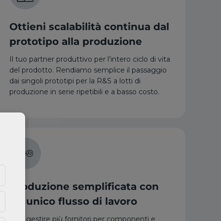
Ottieni scalabilità continua dal
prototipo alla produzione
Il tuo partner produttivo per l’intero ciclo di vita
del prodotto. Rendiamo semplice il passaggio
dai singoli prototipi per la R&S a lotti di
produzione in serie ripetibili e a basso costo.
Produzione semplificata con
un unico flusso di lavoro
Non gestire più fornitori per componenti e