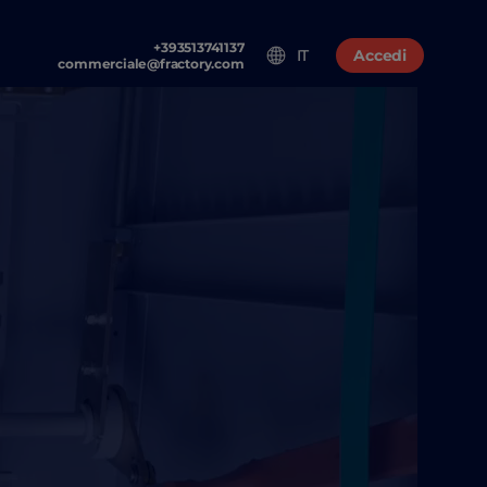
+393513741137
IT
Accedi
commerciale@fractory.com
NITURA E ASSEMBLAGGIO
nderia