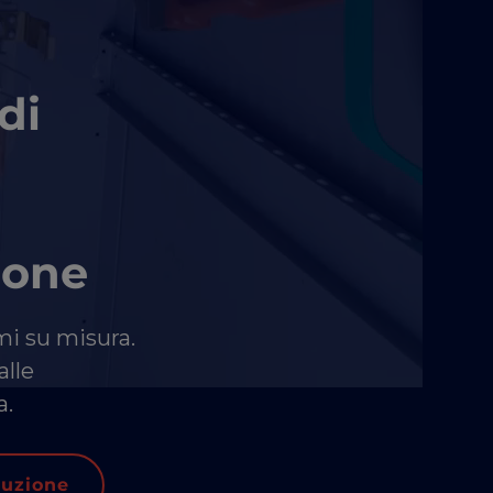
di
ione
mi su misura.
alle
a.
duzione