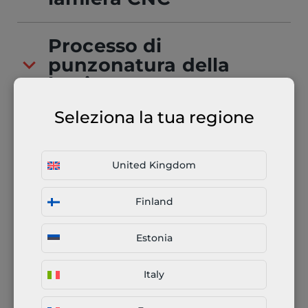
Processo di
punzonatura della
lamiera
Seleziona la tua regione
Punzonatrice CNC o
manuale
United Kingdom
Punzonatura online
Finland
Estonia
Il nostro approccio alla
Italy
produzione connessa