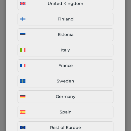
tecnologia
United Kingdom
Finland
Taglio 3D di tubi
Estonia
Cos’è il taglio laser di
tubi?
Italy
France
Il nostro approccio alla
Sweden
produzione connessa
multi-fase
Germany
Spain
Rest of Europe