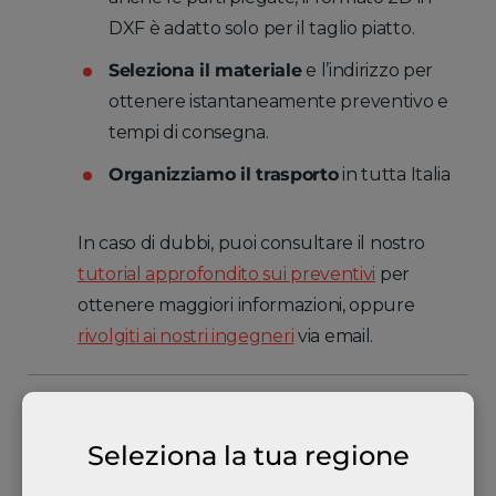
DXF è adatto solo per il taglio piatto.
Seleziona il materiale
e l’indirizzo per
ottenere istantaneamente preventivo e
tempi di consegna.
Organizziamo il trasporto
in tutta Italia
In caso di dubbi, puoi consultare il nostro
tutorial approfondito sui preventivi
per
ottenere maggiori informazioni, oppure
rivolgiti ai nostri ingegneri
via email.
Vantaggi del taglio al
plasma
Seleziona la tua regione