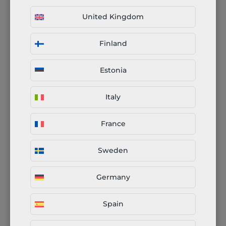
Cos'è il taglio al plasma?
United Kingdom
Scelta del metodo di
Finland
taglio
Estonia
Italy
Il nostro approccio alla
produzione connessa
France
multi-fase
Sweden
Germany
Spain