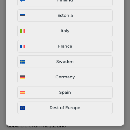
Finland
devono includere le dimensioni della filettatura,
ecc.
Estonia
Il passo successivo consiste nella compilazione
Italy
dell’indirizzo di consegna.
France
Accettare il preventivo per il taglio laser
Sweden
Dopo aver cliccato su “procedi al pagamento”, ti
Germany
verrà chiesto di inserire i tuoi dati di spedizione. Tali
dati sono collegati al tuo account. Pertanto, non è
Spain
necessario inserirli ogni volta che effettui un ordine.
Puoi anche aggiungere vari indirizzi diversi, in modo
Rest of Europe
da poter selezionare rapidamente quello corretto
dal database esistente nel caso in cui la tua azienda
abbia più di un magazzino.