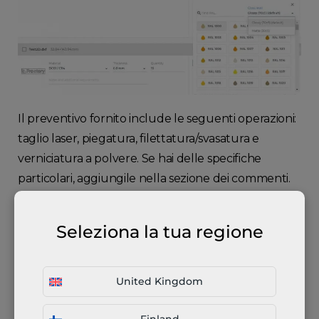
Il preventivo fornito include le seguenti operazioni:
taglio laser, piegatura, filettatura/svasatura e
verniciatura a polvere. Se hai delle specifiche
particolari, aggiungile nella sezione dei commenti.
Le macchine per il taglio laser lasciano una finitura
esteticamente gradevole, quindi di solito non è
Seleziona la tua regione
necessaria alcuna lavorazione successiva.
Se la parte da sottoporre a lavorazione include fori
United Kingdom
filettati/svasati, indica il numero di tali fori e aggiungi
un disegno in PDF che illustri le specifiche. Queste