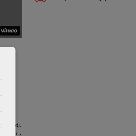
e hind
t
vad ka
udeleid).
formaadis.