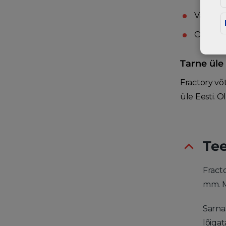
Vali mat
Oota, et
Tarne üle 
Fractory võ
üle Eesti. O
Te
Fract
mm. M
Sarna
lõigat