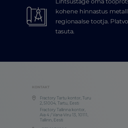
Lihtsustage oma tööprots
kohene hinnastus metall
regionaalse tootja. Plat
tasuta.
KONTAKT
Fractory Tartu kontor, Turu
2, 51004, Tartu, Eesti
Fractory Tallinna kontor,
Aia 4 / Vana-Viru 13, 10111,
Tallinn, Eesti