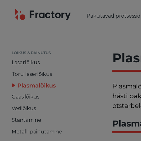
Pakutavad protsessid
LÕIKUS & PAINUTUS
Laserlõikus
Torulaser
Pla
LÕIKUS & PAINUTUS
Plasmalõikus
Laserlõikus
Gaasilõikus
Toru laserlõikus
Vesilõikus
Plasmalõikus
Plasmalõ
Stantsimine
hästi pa
Metalli painutamine
Gaasilõikus
otstarbek
Vesilõikus
Stantsimine
Plasm
Metalli painutamine