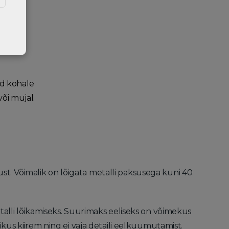
id kohale
või mujal.
t. Võimalik on lõigata metalli paksusega kuni 40
talli lõikamiseks. Suurimaks eeliseks on võimekus
ikus kiirem ning ei vaja detaili eelkuumutamist.