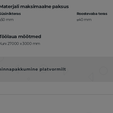
Materjali maksimaalne paksus
Süsinikteras
Roostevaba teras
≤50 mm
≤40 mm
Töölaua mõõtmed
Kuni 27000 x 3000 mm
hinnapakkumine platvormilt