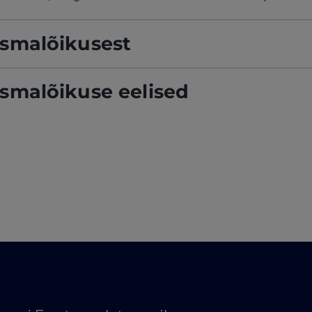
asmalõikusest
smalõikuse eelised