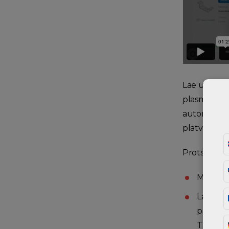
Lae üles 3D
plasmalõiku
automaathin
platvormil 
Protsessi 
Mine Fra
Lae üles
painutu
Tasapinn