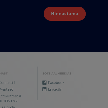
Hinnastama
MAST
SOTSIAALMEEDIAS
Kontaktid
Facebook
Kvaliteet
LinkedIn
Ettevõttest &
tiimiliikmed
Tule tööle