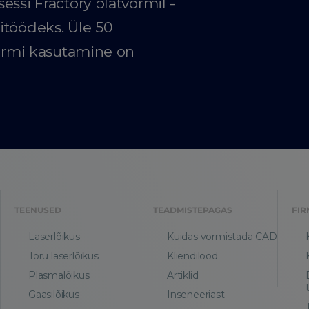
essi Fractory platvormil -
itöödeks. Üle 50
vormi kasutamine on
TEENUSED
TEADMISTEPAGAS
FIR
Laserlõikus
Kuidas vormistada CAD
Toru laserlõikus
Kliendilood
Plasmalõikus
Artiklid
Gaasilõikus
Inseneeriast