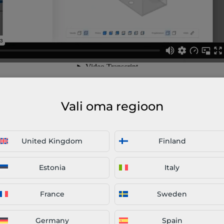
 mudelid või DXF joonised oma detailidest, et saada kohen
stööle. Kui platvormil puudub sobiv materjal või teil
Vali oma regioon
nastuseks tarvilik failitüüp, siis küsi manuaalset pakkumis
või meie
müügiinseneridelt e-maili teel
.
United Kingdom
Finland
sammud on järgnevad:
Estonia
Italy
ctory platvormile (kasutamine on tasuta).
 CAD failid. 3D CAD failid on eelistatud, kuna mudelid sobi
France
Sweden
stöö hinnastamiseks (platvorm toetab STP, SLDPRT, IPT m
aliste lõikustööde jaoks sobivad hästi ka 2D joonised DXF 
Germany
Spain