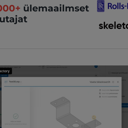
000+
ülemaailmset
utajat