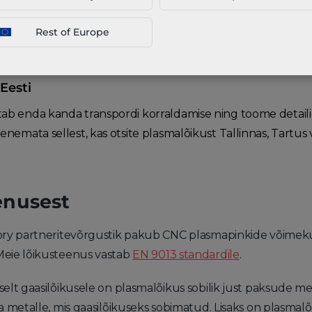
erjal ning aadress.
Rest of Europe
 me detailid õigeaegselt teie valitud aadressile toimetaks.
Eesti
tab enda kanda transpordi korraldamise ning toome detail
lenemata sellest, kas otsite plasmalõikust Tallinnas, Tartus 
enusest
ory partneritevõrgustik pakub CNC plasmapinkide võimekus
eie lõikusteenus vastab
EN 9013 standardile
.
selt gaasilõikusele on plasmalõikus sobilik just paksude me
a metalle, mis gaasilõikuseks sobimatud. Lisaks on plasmalõ