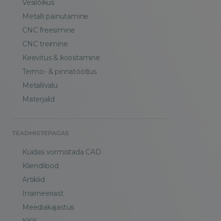
Vesilõikus
Metalli painutamine
CNC freesimine
CNC treimine
Keevitus & koostamine
Termo- & pinnatöötlus
Metallivalu
Materjalid
TEADMISTEPAGAS
Kuidas vormistada CAD
Kliendilood
Artiklid
Inseneeriast
Meediakajastus
KKK