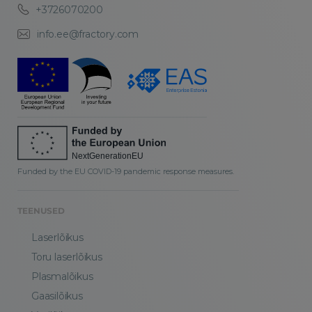
+3726070200
info.ee@fractory.com
Funded by the EU COVID-19 pandemic response measures.
TEENUSED
Laserlõikus
Toru laserlõikus
Plasmalõikus
Gaasilõikus