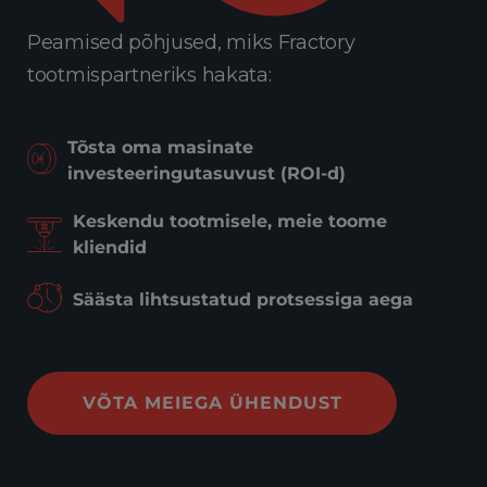
Peamised põhjused, miks Fractory
tootmispartneriks hakata:
Tõsta oma masinate
investeeringutasuvust (ROI-d)
Keskendu tootmisele, meie toome
kliendid
Säästa lihtsustatud protsessiga aega
VÕTA MEIEGA ÜHENDUST