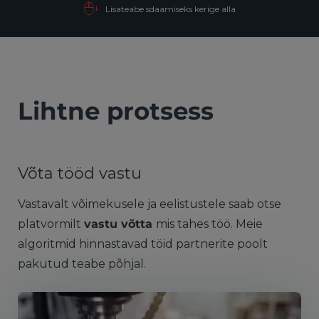
Lisateabe sdaamiseks kerige alla
Lihtne protsess
Võta tööd vastu
Vastavalt võimekusele ja eelistustele saab otse
platvormilt
vastu võtta
mis tahes töö. Meie
algoritmid hinnastavad töid partnerite poolt
pakutud teabe põhjal.