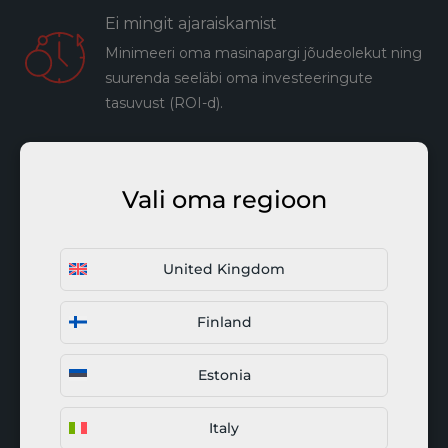
Ei mingit ajaraiskamist
Minimeeri oma masinapargi jõudeolekut ning
suurenda seeläbi oma investeeringute
tasuvust (ROI-d).
Üks tellija
Vali oma regioon
Saa palju kliente läbi ühe tellija, see muudab
suhtluse lihtsamaks ning efektiivsemaks.
United Kingdom
Tootmisvalmis failid
Finland
Meie platvorm genereerib 3D-mudelite
põhjal standardiseeritud joonised, mis
Estonia
edastatakse koos tootmiseks.
Italy