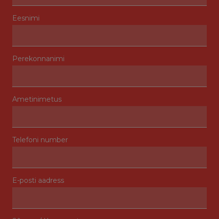
Eesnimi
Perekonnanimi
Ametinimetus
Telefoni number
E-posti aadress