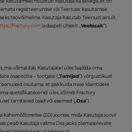
se kasutamisel nõustub Kasutaja ka sellega, et on
lenemata registreerumise või Teenuse kasutamise
iseks teovõimeline. Kasutaja kasutab Teenust ainult
ttps://fractory.com
(edaspidi ühiselt „
Veebisait
“)
, mis võimaldab Kasutajatel üles laadida oma
ate osapoolte – tootjate („
Tarnijad
“) võrgustikust
teenuseid osutama, et pakkuda meie klientidele
oma spetsifikatsioonid üles, sõlmib Fractory
usel tarnitavad osad või esemed („
Osa
“).
a kahemõõtmelise (2D) joonise, mida Kasutaja soovil
sis peab Kasutaja valima Osa jaoks olemasolevate
võivad kehtida teatud piirangud.