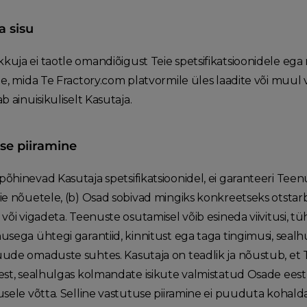
a sisu
uja ei taotle omandiõigust Teie spetsifikatsioonidele ega
e, mida Te Fractory.com platvormile üles laadite või muul v
b ainuisikuliselt Kasutaja.
use piiramine
õhinevad Kasutaja spetsifikatsioonidel, ei garanteeri Teenu
ie nõuetele, (b) Osad sobivad mingiks konkreetseks otstarb
või vigadeta. Teenuste osutamisel võib esineda viivitusi, t
sega ühtegi garantiid, kinnitust ega taga tingimusi, sealhu
ude omaduste suhtes. Kasutaja on teadlik ja nõustub, et
est, sealhulgas kolmandate isikute valmistatud Osade eest,
usele võtta. Selline vastutuse piiramine ei puuduta kohal