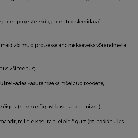
e pöördprojekteerida, pöördtransleerida või
eadmeid või muid protsesse andmekaeveks või andmete
dus või teenus;
 tulirelvades kasutamiseks mõeldud toodete,
e õigusi (nt ei ole õigust kasutada jooniseid);
mandit, millele Kasutajal ei ole õigust (nt laadida üles