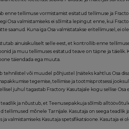
ab enne tellimuse vormistamist esitatud tellimuse ja Fract
egi Osa valmistamiseks ei sõlmita lepingut enne, kui Fract
tte saanud. Kuna iga Osa valmistatakse eritellimusel, ei ol
tutab ainuisikuliselt selle eest, et kontrollib enne tellimu
ioonid ja muu tellimuses esitatud teave on täpne ja täielik. K
sioone täiendada ega muuta.
ib tehnilistel või muudel põhjustel (näiteks kahtlus Osa di
apakkumise tegemise, tellimise ja tootmisprotsessi jooksul mi
ellisel juhul tagastab Fractory Kasutajale kogu sellise Osa
 teadlik ja nõustub, et Teenusepakkuja sõlmib alltöövõtule
d tellimused mõnele Tarnijale. Kasutaja on seega teadlik ja
s ja valmistamiseks Kasutaja spetsifikatsioone. Kasutaja ei