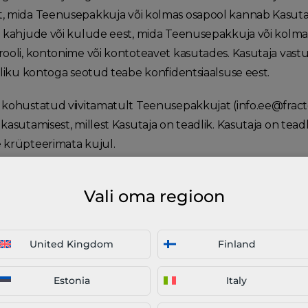
, mida Teenusepakkuja või kolmas osapool kannab Kasutaj
i kahjude või kulude eest, mida Teenusepakkuja või kolma
rooli, kontonime või kontoteavet kasutades. Kasutaja vast
ikliku kontoga seotud teabe konfidentsiaalsuse eest.
 kohustatud viivitamatult Teenusepakkujat (info.ee@fract
 kasutamisest, millest Kasutaja on teadlik. Kasutaja on tea
 krüpteerimata kujul.
Vali oma regioon
ab maksma Teenusepakkujale kõigi kinnitatud tellimuste 
 käibemaksu eurodes. Kõik tasud tuleb ette maksta – Kasu
United Kingdom
Finland
kuja on kõik tasumisele kuuluvad summad kätte saanud.
Estonia
Italy
dega või krediitkaardiga. Muid makseviise võib Teenusep
di andmed ei ole Teenusepakkujale nähtavad ega kättesa