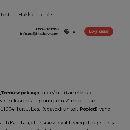
ttest
Hakka tootjaks
+3726070200
VÕTTEST
RIATOOTMINE
TINGIMUSED
ET
Logi sisse
info.ee@fractory.com
liikmed
llivalu
Tingimused
tööle
Privaatsuspoliitika
tory meedias
aktid
„
Teenusepakkuja
“ meie/meid) ametlikule
tvormi kasutustingimusi ja on sõlmitud Teie
 51004, Tartu, Eesti (edaspidi ühiselt
Pooled
), vahel.
tub Kasutaja, et on käesolevat Lepingut lugenud ja