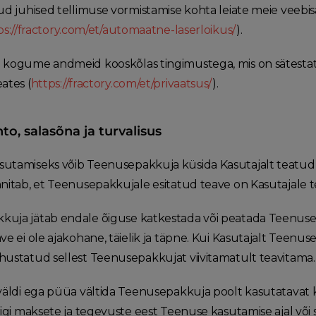
ud juhised tellimuse vormistamise kohta leiate meie veebisai
ps://fractory.com/et/automaatne-laserloikus/
).
 kogume andmeid kooskõlas tingimustega, mis on sätestatu
ates (
https://fractory.com/et/privaatsus/
).
nto, salasõna ja turvalisus
utamiseks võib Teenusepakkuja küsida Kasutajalt teatud
nnitab, et Teenusepakkujale esitatud teave on Kasutajale te
uja jätab endale õiguse katkestada või peatada Teenuse k
ave ei ole ajakohane, täielik ja täpne. Kui Kasutajalt Tee
hustatud sellest Teenusepakkujat viivitamatult teavitama.
 väldi ega püüa vältida Teenusepakkuja poolt kasutatavat 
kõigi maksete ja tegevuste eest Teenuse kasutamise ajal või