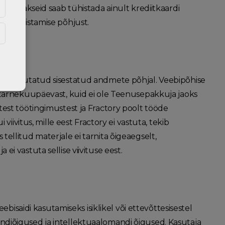
ardimakseid saab tühistada ainult krediitkaardi
se tühistamise põhjust.
on arvutatud sisestatud andmete põhjal. Veebipõhise
 tarnekuupäevast, kuid ei ole Teenusepakkuja jaoks
est töötingimustest ja Fractory poolt tööde
iivitus, mille eest Fractory ei vastuta, tekib
llitud materjale ei tarnita õigeaegselt,
 vastuta sellise viivituse eest.
bisaidi kasutamiseks isiklikel või ettevõttesisestel
omandiõigused ja intellektuaalomandi õigused. Kasutaja