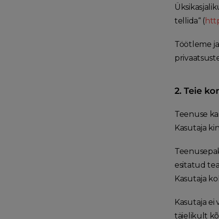
Üksikasjalik
tellida“ (
htt
Töötleme ja
privaatsuste
2. Teie ko
Teenuse kas
Kasutaja ki
Teenusepakk
esitatud te
Kasutaja ko
Kasutaja ei
täielikult 