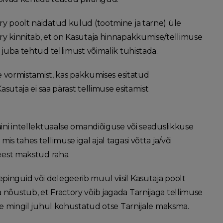
ory poolt näidatud kulud (tootmine ja tarne) üle
ory kinnitab, et on Kasutaja hinnapakkumise/tellimuse
e juba tehtud tellimust võimalik tühistada.
se vormistamist, kas pakkumises esitatud
asutaja ei saa pärast tellimuse esitamist
saini intellektuaalse omandiõiguse või seaduslikkuse
s tahes tellimuse igal ajal tagasi võtta ja/või
 eest makstud raha.
pinguid või delegeerib muul viisil Kasutaja poolt
 nõustub, et Fractory võib jagada Tarnijaga tellimuse
 ole mingil juhul kohustatud otse Tarnijale maksma.