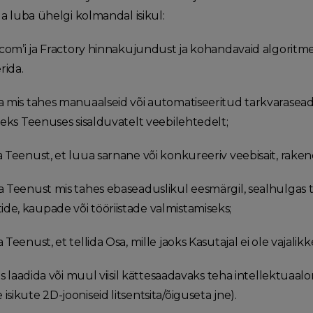
ega luba ühelgi kolmandal isikul:
y.com’i ja Fractory hinnakujundust ja kohandavaid algoritm
rida.
a mis tahes manuaalseid või automatiseeritud tarkvaras
iseks Teenuses sisalduvatelt veebilehtedelt;
a Teenust, et luua sarnane või konkureeriv veebisait, raken
a Teenust mis tahes ebaseaduslikul eesmärgil, sealhulgas
e, kaupade või tööriistade valmistamiseks;
 Teenust, et tellida Osa, mille jaoks Kasutajal ei ole vajalikk
les laadida või muul viisil kättesaadavaks teha intellektuaalo
sikute 2D-jooniseid litsentsita/õiguseta jne).