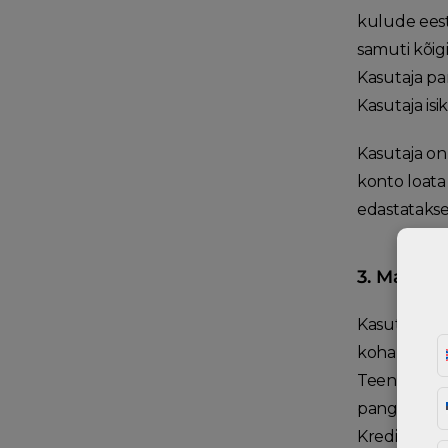
kulude eest
samuti kõig
Kasutaja pa
Kasutaja is
Kasutaja on
konto loata
edastatakse
3. Maksed
Kasutaja pe
kohaldatava
Teenusepak
pangaülekan
Krediitkaar