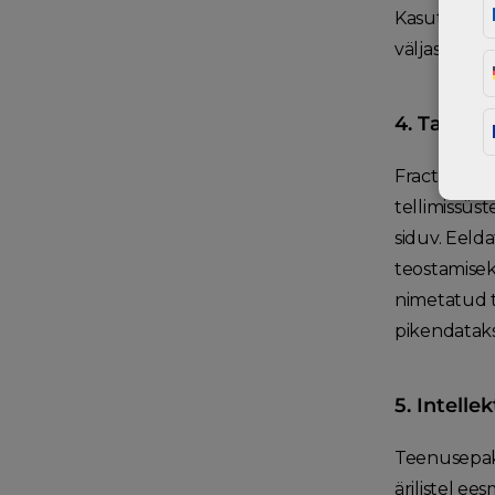
Kasutaja tu
väljastanud
4. Tarnim
Fractory hi
tellimissüs
siduv. Eeld
teostamiseks
nimetatud t
pikendataks
5. Intell
Teenusepakku
ärilistel ee