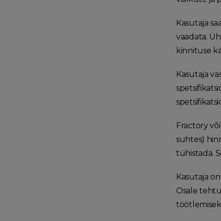
Kasutaja sa
vaadata. Üh
kinnituse kä
Kasutaja vas
spetsifikats
spetsifikat
Fractory võ
suhtes) hinn
tühistada. S
Kasutaja on
Osale tehtu
töötlemisek