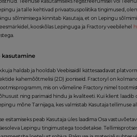
mõistnud. Teenuse kasutamiseks registreerumisel või Teenu
pingu ja talle kehtivad privaatsuspoliitika tingimused, o
pingu sõlmimisega kinnitab Kasutaja, et on Lepingu sõlmim
 eesmärkidel, kooskõlas Lepinguga ja Fractory veebilehel
h
stega.
e kasutamine
uja haldab ja hooldab Veebisaidil kättesaadavat platvormi
ektide kahemõõtmelisi (2D) jooniseid. Fractoryl on kolmand
ootmisprogramm, mis on võimeline Fractory nimel tootmis
usust ning parimaid hindu ja kvaliteeti. Kui klient laadib 
epingu mõne Tarnijaga, kes valmistab Kasutaja tellimuse al
se esitamiseks peab Kasutaja üles laadima Osa vastuvõetav
äesoleva Lepingu tingimustega toodetakse. Tellimisprotses
parameetrite loetelust sobiva. Paksuse ja materjali suhtes 