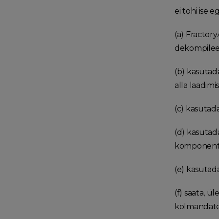
ei tohi ise 
(a) Fractor
dekompilee
(b) kasutad
alla laadim
(c) kasutad
(d) kasutad
komponentid
(e) kasutada
(f) saata, ü
kolmandate i