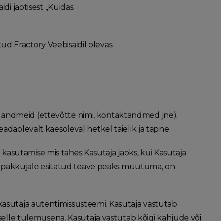
di jaotisest „Kuidas
d Fractory Veebisaidil olevas
 andmeid (ettevõtte nimi, kontaktandmed jne).
adaolevalt käesoleval hetkel täielik ja täpne.
asutamise mis tahes Kasutaja jaoks, kui Kasutaja
nusepakkujale esitatud teave peaks muutuma, on
kasutaja autentimissüsteemi. Kasutaja vastutab
 selle tulemusena. Kasutaja vastutab kõigi kahjude või