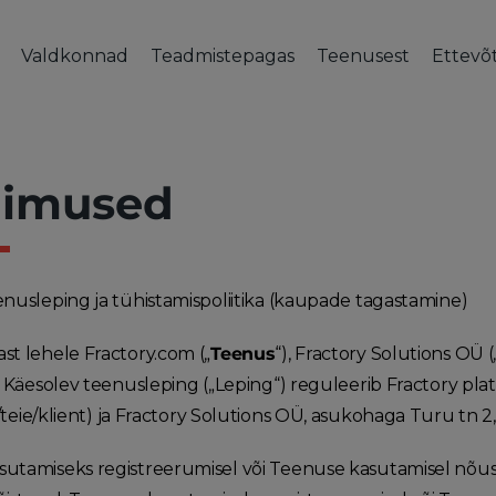
Valdkonnad
Teadmistepagas
Teenusest
Ettevõ
TEGEVUSVALDKONNAD
CNC TÖÖTLUS
TEADMISTEPAGAS
KOOSTAMINE & VIIMISTLUS
TEENUSEST
ETTE
SEE
Auto- ja transporditööstus
CNC freesimine
Blogi
Keevitus ja koostamine
Kliendilood
Tiimi
Meta
Masinatööstus
CNC treimine
Inseneeriast seminarid
Termo- ja pinnatöötlus
Meie sektorid
Tule 
gimused
Ehitussektor
CAD-i vormistamine
Kvaliteet
Frac
Lennundus ja kaitsetööstus
Materjalivalik
Kont
Meretööstus
KKK
enusleping ja tühistamispoliitika (kaupade tagastamine)
Elektri- ja elektroonikatööstus
st lehele Fractory.com („
Teenus
“), Fractory Solutions OÜ (
e. Käesolev teenusleping („Leping“) reguleerib Fractory pla
/teie/klient) ja Fractory Solutions OÜ, asukohaga Turu tn 2,
utamiseks registreerumisel või Teenuse kasutamisel nõus