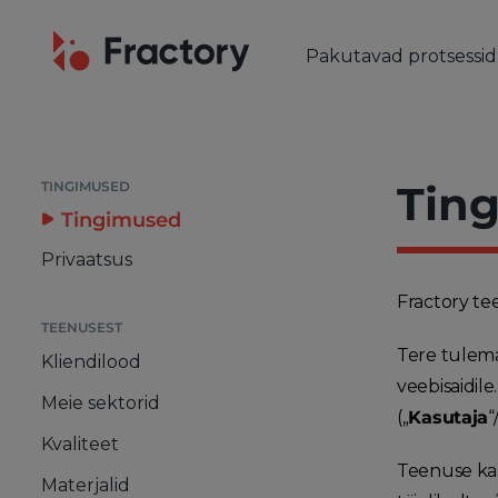
Pakutavad protsessid
LÕIKUS & PAINUTUS
Laserlõikus
Torulaser
Tin
TINGIMUSED
Plasmalõikus
Tingimused
Gaasilõikus
Privaatsus
Vesilõikus
Fractory te
Stantsimine
TEENUSEST
Metalli painutamine
Tere tulema
Kliendilood
veebisaidil
Meie sektorid
(„
Kasutaja
“
Kvaliteet
Teenuse kas
Materjalid