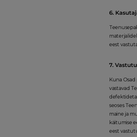
6. Kasutaj
Teenusepakk
materjalidel
eest vastuta
7. Vastut
Kuna Osad p
vastavad Te
defektideta 
seoses Teenu
maine ja mu
käitumise e
eest vastut