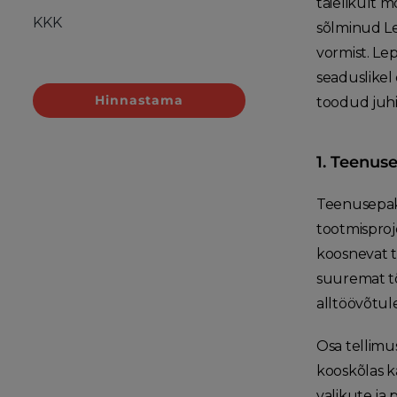
täielikult 
KKK
sõlminud Le
vormist. Le
seaduslikel
Hinnastama
toodud juhi
1. Teenus
Teenusepakk
tootmisproj
koosnevat t
suuremat tõh
alltöövõtul
Osa tellimu
kooskõlas k
valikute ja 