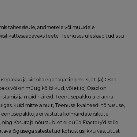
 mis tahes sisule, andmetele või muudele
iisil kättesaadavaks teete. Teenuses üleslaaditud sisu
sepakkuja, kinnita ega taga tingimusi, et: (a) Osad
eks või on müügikõlblikud, või et (c) Osad on
ühistamisi ja muid häireid. Teenusepakkuja ei anna
lgas, kuid mitte ainult, Teenuse kvaliteedi, tõhususe,
 Teenusepakkuja ei vastuta kolmandate isikute
 ning Kasutaja nõustub, et ei püüa Fractory’d selle
datava õigusega sätestatud kohustuslikku vastutust