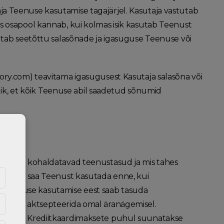
a Teenuse kasutamise tagajärjel. Kasutaja vastutab
s osapool kannab, kui kolmas isik kasutab Teenust
utab seetõttu salasõnade ja igasuguse Teenuse või
ory.com) teavitama igasugusest Kasutaja salasõna või
dlik, et kõik Teenuse abil saadetud sõnumid
eest,sh kohaldatavad teenustasud ja mis tahes
taja ei saa Teenust kasutada enne, kui
 Teenuse kasutamise eest saab tasuda
akkuja aktsepteerida omal äranägemisel.
adavad. Krediitkaardimaksete puhul suunatakse