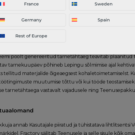
France
Sweden
rvalisse krediitkaardimaksete pakkuja keskkonda. Krediitka
 pangale esitatud avaldusega. Taotlus peab sisaldama mak
Germany
Spain
ine
Rest of Europe
nnapakkumised sisaldavad eeldatavat tarnekuupäeva, mis 
teemi poolt genereeritud tarnetähtaeg teavitab plaanitud
atav tarnekuupäev põhineb Lepingu sõlmimise ajal kehtivat
 tellitud materjalide õigeaegsest kohaletoimetamiselst. Kui v
öötingimuste muutumise tõttu või kui tööde teostamiseks te
e tarnetähtaega vastavalt vajadusele ning Teenusepakkuja ei
ektuaalomand
ja annab Kasutajale piiratud ja tühistatava lihtlitsentsi Vee
smärkidel. Fractory säilitab Teenusele ja selle sisule kõik 