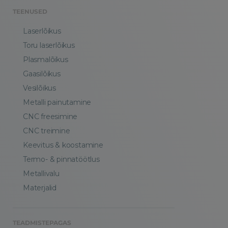
TEENUSED
Laserlõikus
Toru laserlõikus
Plasmalõikus
Gaasilõikus
Vesilõikus
Metalli painutamine
CNC freesimine
CNC treimine
Keevitus & koostamine
Termo- & pinnatöötlus
Metallivalu
Materjalid
TEADMISTEPAGAS