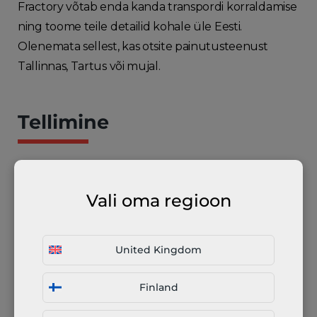
Fractory võtab enda kanda transpordi korraldamise
ning toome teile detailid kohale üle Eesti.
Olenemata sellest, kas otsite painutusteenust
Tallinnas, Tartus või mujal.
Tellimine
Hinnastamine sekunditega
Vali oma regioon
Lühike tarneaeg
United Kingdom
Transport Fractory poolt
Finland