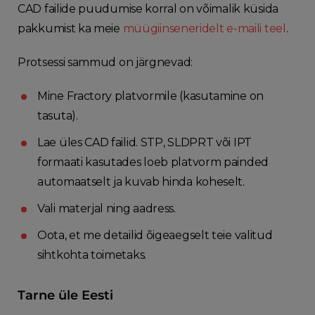
CAD failide puudumise korral on võimalik küsida
pakkumist ka meie
müügiinseneridelt e-maili teel
.
Protsessi sammud on järgnevad:
Mine Fractory platvormile (kasutamine on
tasuta).
Lae üles CAD failid. STP, SLDPRT või IPT
formaati kasutades loeb platvorm painded
automaatselt ja kuvab hinda koheselt.
Vali materjal ning aadress.
Oota, et me detailid õigeaegselt teie valitud
sihtkohta toimetaks.
Tarne üle Eesti