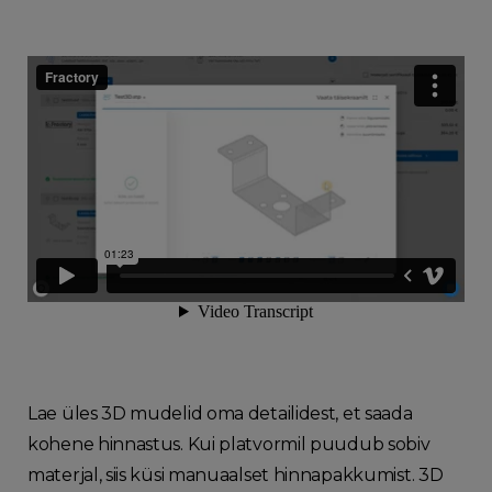
Lae üles 3D mudelid oma detailidest, et saada
kohene hinnastus. Kui platvormil puudub sobiv
materjal, siis küsi manuaalset hinnapakkumist. 3D