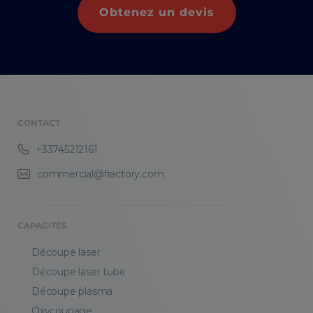
Obtenez un devis
CONTACT
+33745212161
commercial@fractory.com
CAPACITÉS
Découpe laser
Découpe laser tube
Découpe plasma
Oxycoupage