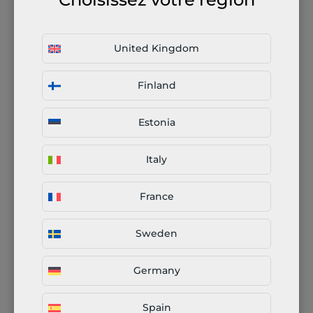
Types de fraiseuses CNC
United Kingdom
Notre approche de
Finland
fabrication collaborative
multi-étapes
Estonia
Italy
France
Sweden
Germany
Téléversement & configuration
Déposez simplement vos fichiers CAO, sélectionnez vos
Spain