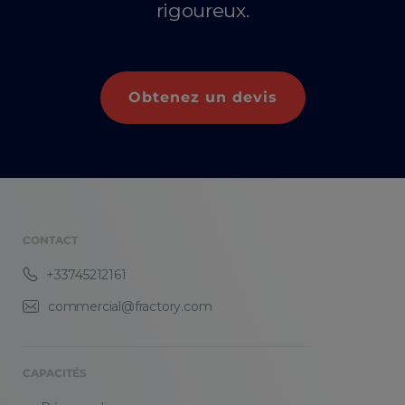
rigoureux.
Obtenez un devis
CONTACT
+33745212161
commercial@fractory.com
CAPACITÉS