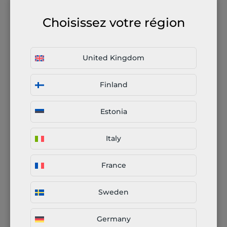
Qu'est-ce que c'est le
Choisissez votre région
pliage de tôle ?
United Kingdom
Différentes méthodes
de pliage
Finland
Pliage CNC
Estonia
Italy
Avantages du pliage de
tôle
France
Sweden
Notre approche de
Germany