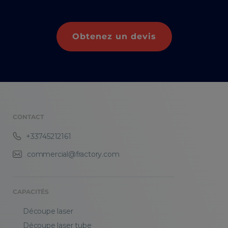
Obtenez un devis
CONTACT
+33745212161
commercial@fractory.com
CAPACITÉS
Découpe laser
Découpe laser tube