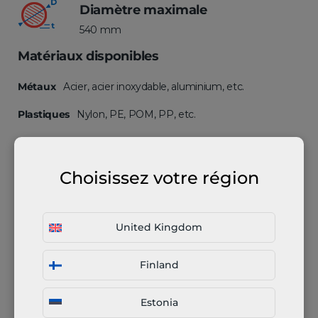
Diamètre maximale
540 mm
Matériaux disponibles
Métaux
Acier, acier inoxydable, aluminium, etc.
Plastiques
Nylon, PE, POM, PP, etc.
Choisissez votre région
United Kingdom
Finland
Estonia