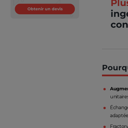
Plu
Obtenir un devis
ing
con
Pourq
Augment
unitaire
Échang
adaptée
Fractor