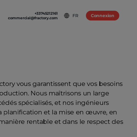
+33745212161
FR
Connexion
commercial@fractory.com
S
RODUCTION EN SÉRIE
ales
onderie
identialité
ctory vous garantissent que vos besoins
roduction. Nous maîtrisons un large
édés spécialisés, et nos ingénieurs
a planification et la mise en œuvre, en
 manière rentable et dans le respect des