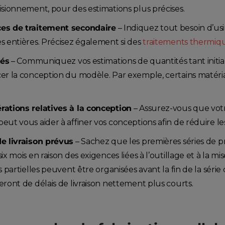
isionnement, pour des estimations plus précises.
es de traitement secondaire
– Indiquez tout besoin d’us
s entières. Précisez également si des
traitements thermiq
tés
– Communiquez vos estimations de quantités tant initia
cer la conception du modèle. Par exemple, certains matér
rations relatives à la conception
– Assurez-vous que votr
eut vous aider à affiner vos conceptions afin de réduire les 
de livraison prévus
– Sachez que les premières séries de 
six mois en raison des exigences liées à l’outillage et à la 
ns partielles peuvent être organisées avant la fin de la séri
eront de délais de livraison nettement plus courts.