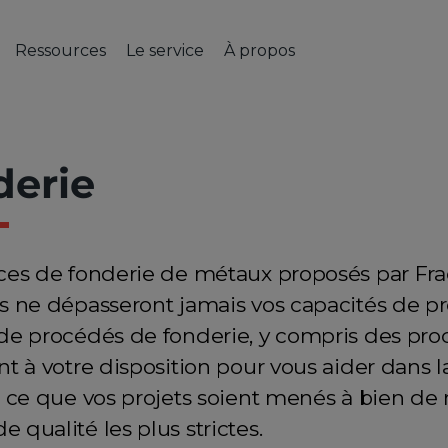
Ressources
Le service
À propos
TEURS D'ACTIVITÉ
RESSOURCES
USINAGE CNC
LE SERVICE
FINITION & ASSEMBLAGE
À PROPOS
MENTIONS LÉGALE
P
e
ile et transports
Blog technique (EN)
Fraisage CNC
Études de cas
Soudure et assemblage
À propos de nous
Conditions génér
F
be
s industrielles
Comment ça fonctionne
Tournage CNC
Assurance qualité
Traitement de surface
Carrières
Politique de conf
derie
t et construction
Conseils de conception CAO
Usinage CNC
Matériaux
Contact
tiale et défense
FAQ
ie navale
ices de fonderie de métaux proposés par Fra
nique et électrotechnique
ts ne dépasseront jamais vos capacités de p
 de procédés de fonderie, y compris des proc
nt à votre disposition pour vous aider dans l
 à ce que vos projets soient menés à bien de
 qualité les plus strictes.