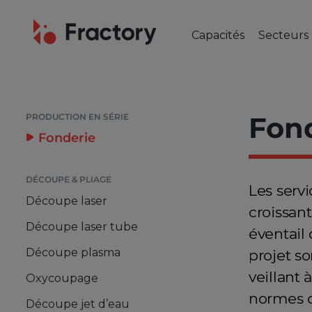
Capacités
Secteurs
DÉCOUPE & PLIAGE
NOS SEC
Découpe laser de tôl
Automob
Découpe laser de tu
Machine
Fon
PRODUCTION EN SÉRIE
Découpe plasma
Bâtimen
Fonderie
Oxycoupage
Aérospa
Découpe jet d’eau
Industr
DÉCOUPE & PLIAGE
Les serv
Poinçonnage
Électro
Découpe laser
croissan
Pliage de tôle
Découpe laser tube
éventail
Découpe plasma
projet so
veillant
Oxycoupage
normes de
Découpe jet d’eau