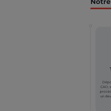
Notre
Dépos
CAO, s
procéd
un dev