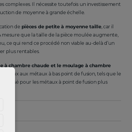
ries complexes. Il nécessite toutefois un investissement
oduction de moyenne à grande échelle.
ication de
pièces de petite à moyenne taille
, car il
 À mesure que la taille de la pièce moulée augmente,
u, ce qui rend ce procédé non viable au-delà d’un
er plus rentables.
e à chambre chaude et le moulage à chambre
t mieux aux métaux à bas point de fusion, tels que le
t utilisé pour les métaux à point de fusion plus