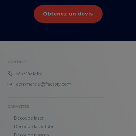
Obtenez un devis
CONTACT
+33745212161
commercial@fractory.com
CAPACITÉS
Découpe laser
Découpe laser tube
Découpe plasma