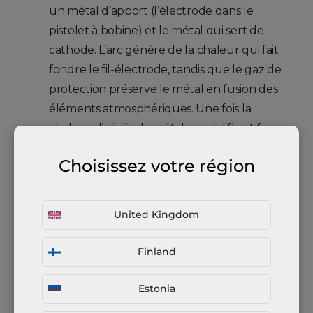
un métal d’apport (l’électrode dans le
pistolet à bobine) et le métal qui sert de
cathode. L’arc génère de la chaleur qui fait
fondre le fil-électrode, tandis que le gaz de
protection préserve le métal en fusion des
éléments atmosphériques. Une fois la
chaleur dissipée, le métal se solidifie et forme
une soudure.
Choisissez votre région
Le soudage MIG (également appelé soudage
GMAW ou soudage à l’arc sous protection
United Kingdom
gazeuse) est une méthode très courante
pour assembler deux métaux. Ses principaux
Finland
atouts résident dans la variété de métaux
compatibles avec le soudage MIG/MAG et
Estonia
dans sa capacité à souder des épaisseurs