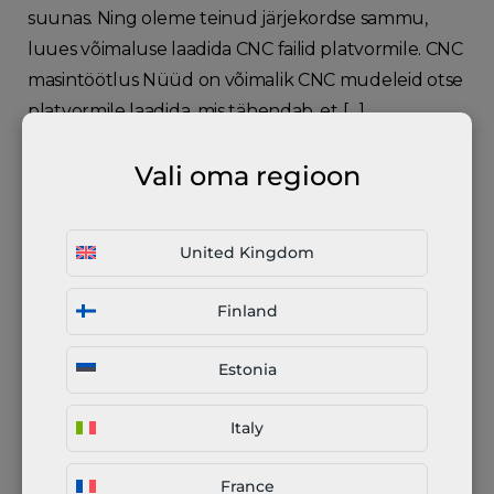
suunas. Ning oleme teinud järjekordse sammu,
luues võimaluse laadida CNC failid platvormile. CNC
masintöötlus Nüüd on võimalik CNC mudeleid otse
platvormile laadida, mis tähendab, et […]
27. oktoober 2020
Vali oma regioon
United Kingdom
Finland
Estonia
Italy
Seeriatootmine Fractory abiga
France