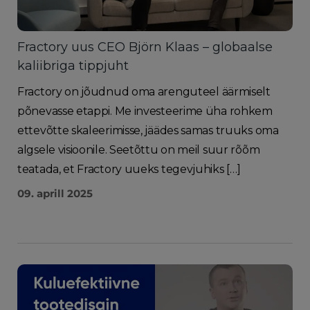
Fractory uus CEO Björn Klaas – globaalse
kaliibriga tippjuht
Fractory on jõudnud oma arenguteel äärmiselt
põnevasse etappi. Me investeerime üha rohkem
ettevõtte skaleerimisse, jäädes samas truuks oma
algsele visioonile. Seetõttu on meil suur rõõm
teatada, et Fractory uueks tegevjuhiks […]
09. aprill 2025