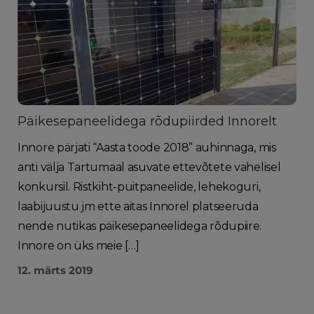
Päikesepaneelidega rõdupiirded Innorelt
Innore pärjati “Aasta toode 2018” auhinnaga, mis
anti välja Tartumaal asuvate ettevõtete vahelisel
konkursil. Ristkiht-puitpaneelide, lehekoguri,
laabijuustu jm ette aitas Innorel platseeruda
nende nutikas päikesepaneelidega rõdupiire.
Innore on üks meie […]
12. märts 2019