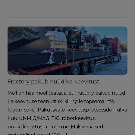
Fractory pakub nüüd ka keevitust
Meil on hea meel teatada, et Fractory pakub nüüd
ka keevituse teenust (kliki lingile täpsema info
lugemiseks). Pakutavate keevitusprotsesside hulka
kuulub MIG/MAG, TIG, robotkeevitus,
punktkeevitus ja jootmine. Maksimaalsed