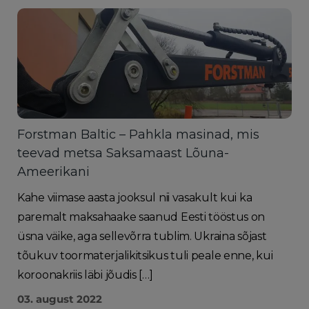
Forstman Baltic – Pahkla masinad, mis
teevad metsa Saksamaast Lõuna-
Ameerikani
Kahe viimase aasta jooksul nii vasakult kui ka
paremalt maksahaake saanud Eesti tööstus on
üsna väike, aga sellevõrra tublim. Ukraina sõjast
tõukuv toormaterjalikitsikus tuli peale enne, kui
koroonakriis läbi jõudis […]
03. august 2022