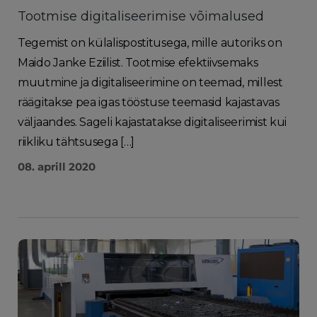
Tootmise digitaliseerimise võimalused
Tegemist on külalispostitusega, mille autoriks on
Maido Janke Eziilist. Tootmise efektiivsemaks
muutmine ja digitaliseerimine on teemad, millest
räägitakse pea igas tööstuse teemasid kajastavas
väljaandes. Sageli kajastatakse digitaliseerimist kui
riikliku tähtsusega […]
08. aprill 2020