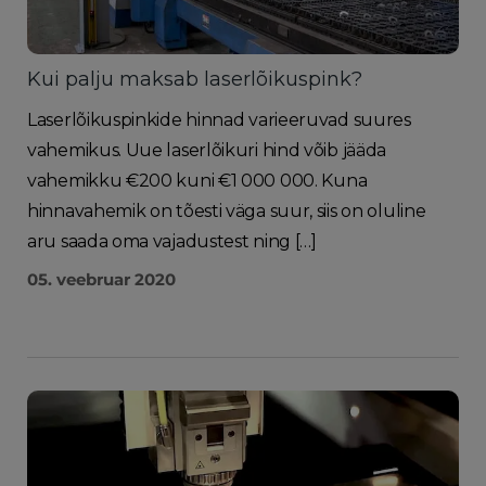
Kui palju maksab laserlõikuspink?
Laserlõikuspinkide hinnad varieeruvad suures
vahemikus. Uue laserlõikuri hind võib jääda
vahemikku €200 kuni €1 000 000. Kuna
hinnavahemik on tõesti väga suur, siis on oluline
aru saada oma vajadustest ning […]
05. veebruar 2020