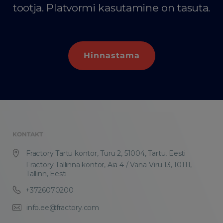
tootja. Platvormi kasutamine on tasuta.
Hinnastama
KONTAKT
Fractory Tartu kontor, Turu 2, 51004, Tartu, Eesti
Fractory Tallinna kontor, Aia 4 / Vana-Viru 13, 10111,
Tallinn, Eesti
+3726070200
info.ee@fractory.com