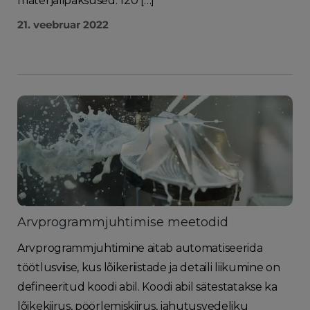
materjalipaksused: 120 […]
21. veebruar 2022
Arvprogrammjuhtimise meetodid
Arvprogrammjuhtimine aitab automatiseerida
töötlusviise, kus lõikeriistade ja detaili liikumine on
defineeritud koodi abil. Koodi abil sätestatakse ka
lõikekiirus, pöörlemiskiirus, jahutusvedeliku