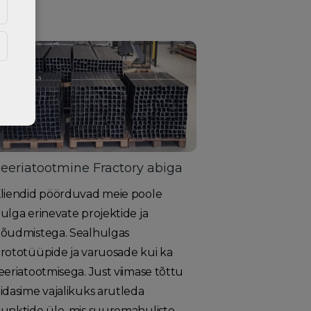
eeriatootmine Fractory abiga
liendid pöörduvad meie poole
ulga erinevate projektide ja
õudmistega. Sealhulgas
rototüüpide ja varuosade kui ka
eeriatootmisega. Just viimase tõttu
idasime vajalikuks arutleda
unktide üle, mis suuremahuliste