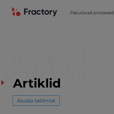
Pakutavad protsessid
LÕIKUS & PAINUTUS
Laserlõikus
Torulaser
Artikl
Plasmalõikus
Gaasilõikus
Vesilõikus
Stantsimine
Metalli painutamine
Artiklid
Alusta tellimist