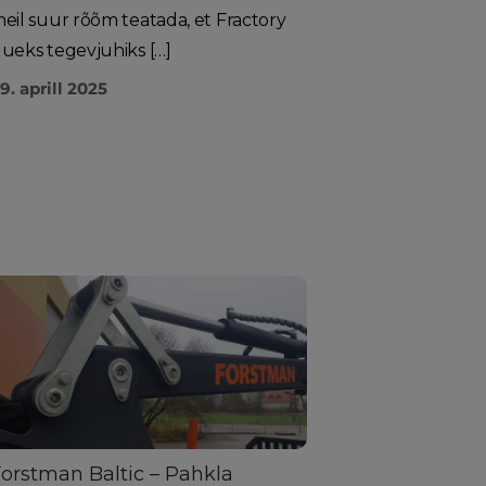
eil suur rõõm teatada, et Fractory
ueks tegevjuhiks […]
9. aprill 2025
orstman Baltic – Pahkla