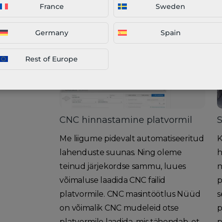
France
Sweden
Germany
Spain
Rest of Europe
CNC hinnastamine platvormil
S
Me liigume pidevalt automatiseeritud
K
lahenduste suunas. Ning oleme
h
teinud järjekordse sammu, luues
n
võimaluse laadida CNC failid
p
platvormile. CNC masintöötlus Nüüd
s
on võimalik CNC mudeleid otse
p
platvormile laadida, mis tähendab, et
p