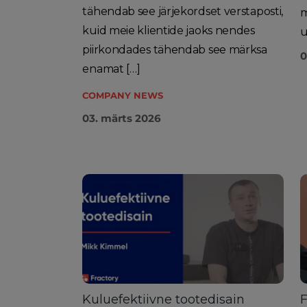
tähendab see järjekordset verstaposti,
m
kuid meie klientide jaoks nendes
u
piirkondades tähendab see märksa
0
enamat […]
COMPANY NEWS
03. märts 2026
Kuluefektiivne tootedisain
F