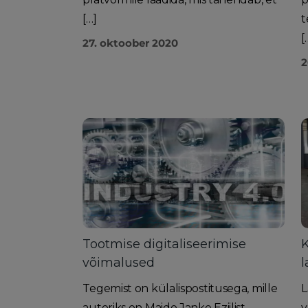
[…]
t
[
27. oktoober 2020
2
Tootmise digitaliseerimise
K
võimalused
l
Tegemist on külalispostitusega, mille
L
autoriks on Maido Janke Eziilist.
v