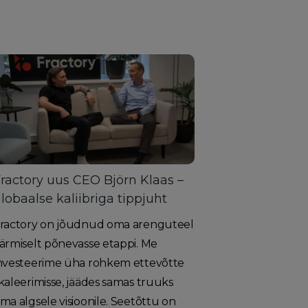
ractory uus CEO Björn Klaas –
lobaalse kaliibriga tippjuht
ractory on jõudnud oma arenguteel
ärmiselt põnevasse etappi. Me
nvesteerime üha rohkem ettevõtte
kaleerimisse, jäädes samas truuks
ma algsele visioonile. Seetõttu on