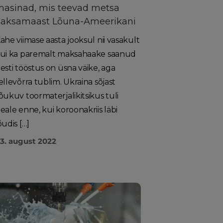
asinad, mis teevad metsa
Saksamaast Lõuna-Ameerikani
ahe viimase aasta jooksul nii vasakult
ui ka paremalt maksahaake saanud
esti tööstus on üsna väike, aga
ellevõrra tublim. Ukraina sõjast
õukuv toormaterjalikitsikus tuli
eale enne, kui koroonakriis läbi
õudis […]
3. august 2022