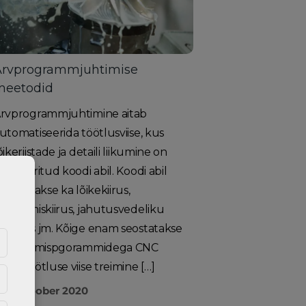
Arvprogrammjuhtimise
meetodid
rvprogrammjuhtimine aitab
utomatiseerida töötlusviise, kus
õikeriistade ja detaili liikumine on
efineeritud koodi abil. Koodi abil
ätestatakse ka lõikekiirus,
öörlemiskiirus, jahutusvedeliku
asutus jm. Kõige enam seostatakse
rvjuhtimispgorammidega CNC
asintöötluse viise treimine […]
7. oktoober 2020