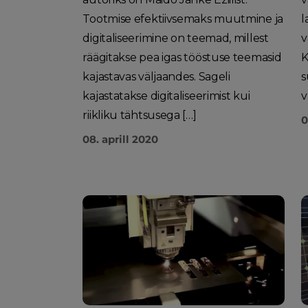
Tootmise efektiivsemaks muutmine ja
l
digitaliseerimine on teemad, millest
v
räägitakse pea igas tööstuse teemasid
K
kajastavas väljaandes. Sageli
s
kajastatakse digitaliseerimist kui
v
riikliku tähtsusega […]
0
08. aprill 2020