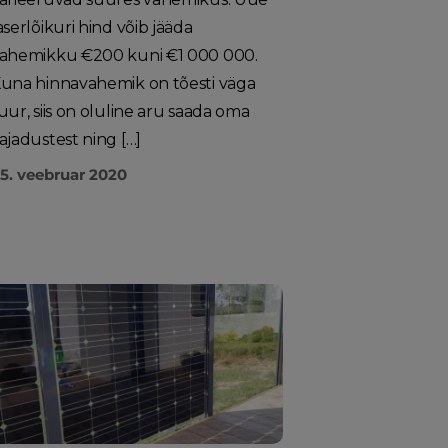
aserlõikuri hind võib jääda
ahemikku €200 kuni €1 000 000.
una hinnavahemik on tõesti väga
uur, siis on oluline aru saada oma
ajadustest ning […]
5. veebruar 2020