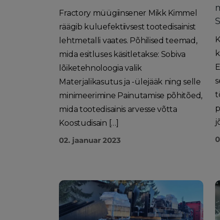
m
Fractory müügiinsener Mikk Kimmel
räägib kuluefektiivsest tootedisainist
K
lehtmetalli vaates. Põhilised teemad,
k
mida esitluses käsitletakse: Sobiva
E
lõiketehnoloogia valik
s
Materjalikasutus ja -ülejääk ning selle
t
minimeerimine Painutamise põhitõed,
p
mida tootedisainis arvesse võtta
j
Koostudisain […]
0
02. jaanuar 2023