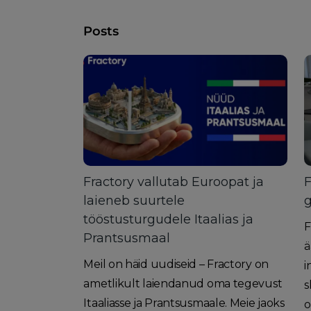
Posts
Fractory vallutab Euroopat ja
F
laieneb suurtele
g
tööstusturgudele Itaalias ja
F
Prantsusmaal
ä
Meil on häid uudiseid – Fractory on
i
ametlikult laiendanud oma tegevust
s
Itaaliasse ja Prantsusmaale. Meie jaoks
o