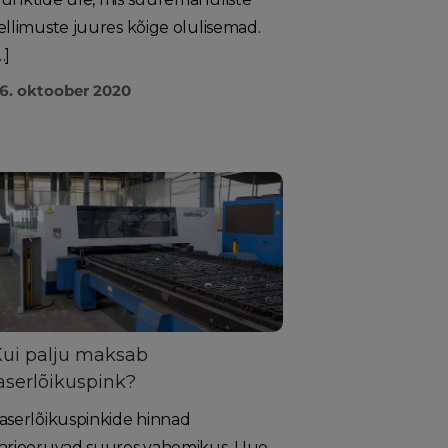
ellimuste juures kõige olulisemad.
…]
6. oktoober 2020
ui palju maksab
aserlõikuspink?
aserlõikuspinkide hinnad
arieeruvad suures vahemikus. Uue